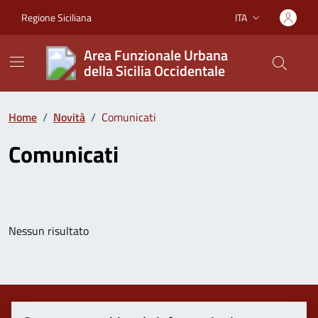
Vai ai contenuti
Vai al footer
Regione Siciliana
ITA
Lingua attiva:
Area Funzionale Urbana
della Sicilia Occidentale
Home
/
Novità
/
Comunicati
Comunicati
Nessun risultato