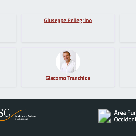
Giuseppe Pellegrino
Giacomo Tranchida
Area Fun
Occiden