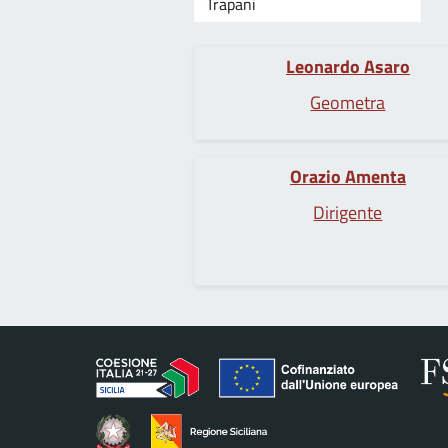
Leonardo Asaro
Geometra
Orazio Amenta
Dirigente