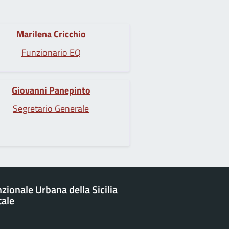
Marilena Cricchio
Funzionario EQ
Giovanni Panepinto
Segretario Generale
zionale Urbana della Sicilia
tale