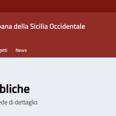
na della Sicilia Occidentale
etti
News
bliche
de di dettaglio.