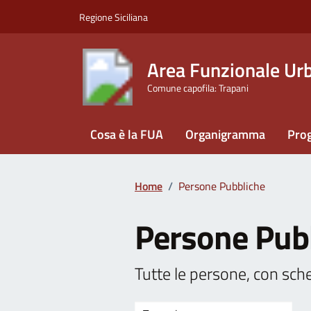
Vai ai contenuti
Vai al footer
Regione Siciliana
Area Funzionale Urba
Comune capofila: Trapani
Cosa è la FUA
Organigramma
Prog
Home
/
Persone Pubbliche
Persone Pub
Tutte le persone, con sche